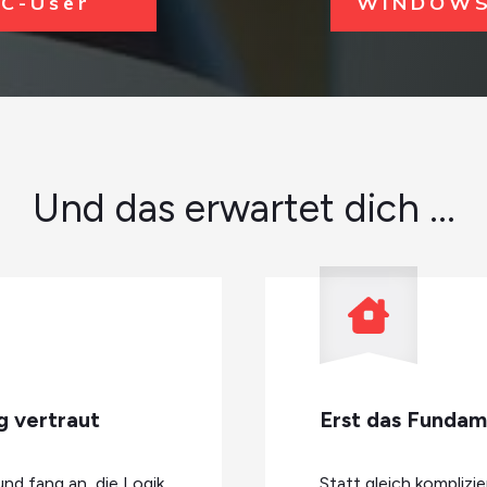
C-User
WINDOWS
Und das erwartet dich ...
 vertraut
Erst das Fundam
d fang an, die Logik
Statt gleich komplizie