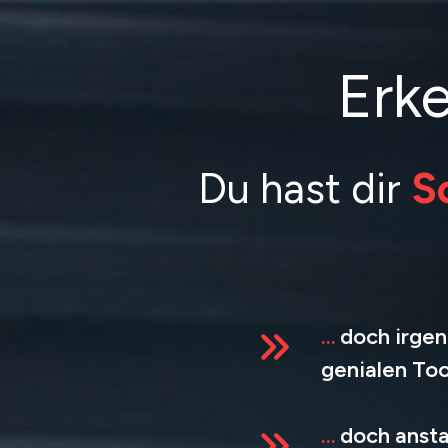
Erk
Du hast dir
S
…
doch irgen
genialen Too
…
doch ansta