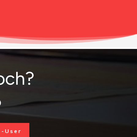
och?
)
-User