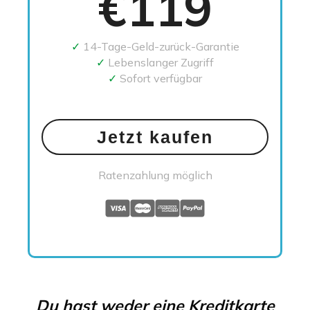
€119
✓
14-Tage-Geld-zurück-Garantie
✓
Lebenslanger Zugriff
✓
Sofort verfügbar
Jetzt kaufen
Ratenzahlung möglich
Du hast weder eine Kreditkarte