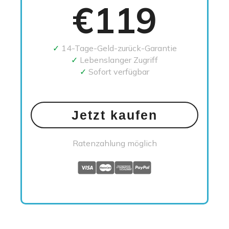
€119
✓
14-Tage-Geld-zurück-Garantie
✓
Lebenslanger Zugriff
✓
Sofort verfügbar
Jetzt kaufen
Ratenzahlung möglich