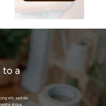
 to a
ing elit, sed do
magna aliqua.