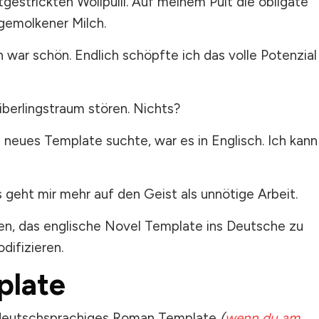
strickten Wollpulli. Auf meinem Pult die obligate
gemolkener Milch.
n war schön. Endlich schöpfte ich das volle Potenzial
berlingstraum stören. Nichts?
 neues Template suchte, war es in Englisch. Ich kann
s geht mir mehr auf den Geist als unnötige Arbeit.
n, das englische Novel Template ins Deutsche zu
difizieren.
late
in deutschsprachiges Roman Template
(
wenn du am