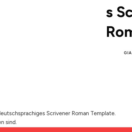
s S
Rom
GI
n deutschsprachiges Scrivener Roman Template.
n sind.