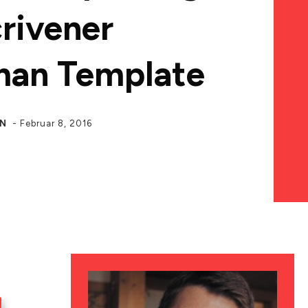
crivener
an Template
AN
-
Februar 8, 2016